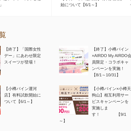
」
始について【6/1～】
覧
【終了】「国際女性
【終了】小樽バイン
デー」にあわせ限定
×AIRDO My AIRDO
スイーツが登場！
員限定・コラボキャ
ンペーンを実施！
【8/1～10/31】
【小樽バイン運河
【小樽バイン×小樽天
店】有料試飲開始に
狗山】相互利用サー
ついて【6/1～】
ビスキャンペーンを
実施しま
す！ 【9/1
～】