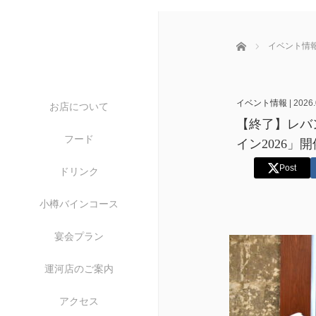
ホーム
イベント情
イベント情報
|
2026.
お店について
【終了】レバ
フード
イン2026」
Post
ドリンク
小樽バインコース
宴会プラン
運河店のご案内
アクセス