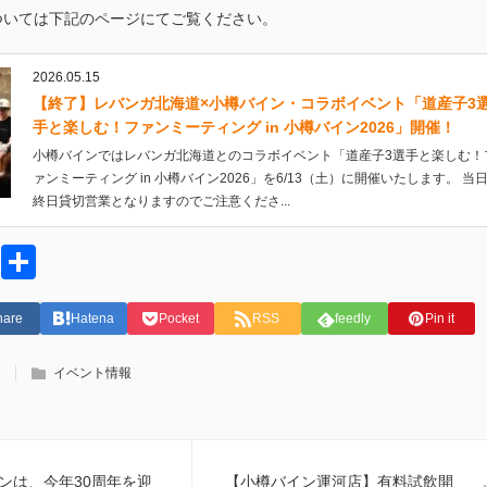
ついては下記のページにてご覧ください。
2026.05.15
【終了】レバンガ北海道×小樽バイン・コラボイベント「道産子3
手と楽しむ！ファンミーティング in 小樽バイン2026」開催！
小樽バインではレバンガ北海道とのコラボイベント「道産子3選手と楽しむ！
ァンミーティング in 小樽バイン2026」を6/13（土）に開催いたします。 当
終日貸切営業となりますのでご注意くださ...
tter
Facebook
共
有
hare
Hatena
Pocket
RSS
feedly
Pin it
イベント情報
ンは、今年30周年を迎
【小樽バイン運河店】有料試飲開