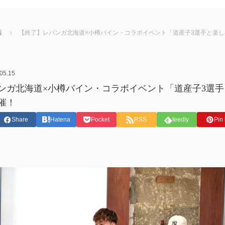
報
【終了】レバンガ北海道×小樽バイン・コラボイベント「道産子3選手と楽しむ！
05.15
ンガ北海道×小樽バイン・コラボイベント「道産子3選手と
開催！
Share
Hatena
Pocket
RSS
feedly
Pin 