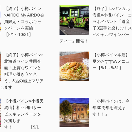
【終了】小樽バイン
【終了】レバンガ北
×AIRDO My AIRDO会
海道×小樽バイン・コ
員限定・コラボキャ
ラボイベント「道産
ンペーンを実施！
子3選手と楽しむ！ス
【8/1～10/31】
ペシャルワインパー
ティー」開催！
【終了】小樽バイン×
【小樽バイン本店】
北海道ワイン共同企
夏のおすすめメニュ
画「上質なワインと
ー【8/1～8/31】
料理が引き立て合
う、3品の極上マリア
します
【小樽バイン×小樽天
「小樽バインは、今
狗山】相互利用サー
年30周年を迎えま
ビスキャンペーンを
す！！」
実施しま
す！ 【9/1