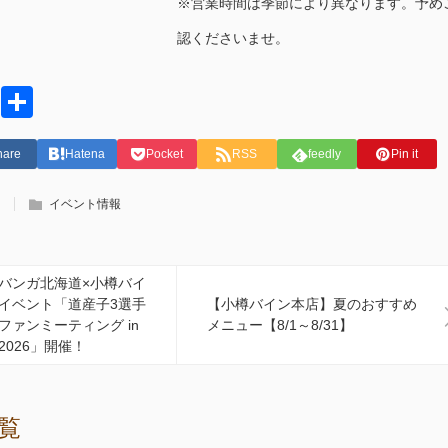
※営業時間は季節により異なります。予め
認くださいませ。
tter
Facebook
共
有
hare
Hatena
Pocket
RSS
feedly
Pin it
イベント情報
バンガ北海道×小樽バイ
イベント「道産子3選手
【小樽バイン本店】夏のおすすめ
ファンミーティング in
メニュー【8/1～8/31】
2026」開催！
覧