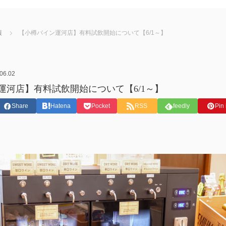
報
【小樽バイン運河店】有料試飲開始について【6/1～】
06.02
運河店】有料試飲開始について【6/1～】
Share
Hatena
Pocket
RSS
feedly
Pin 