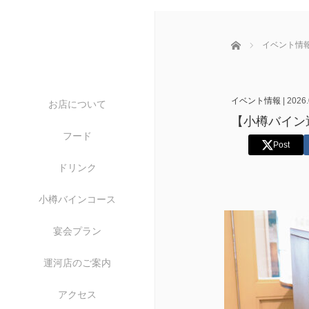
ホーム
イベント情
イベント情報
|
2026.
お店について
【小樽バイン
フード
Post
ドリンク
小樽バインコース
宴会プラン
運河店のご案内
アクセス